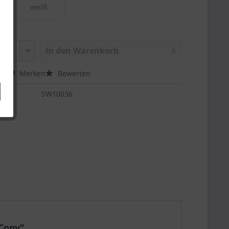
weiß
In den
Warenkorb
hen
Merken
Bewerten
SW10036
-Copy"