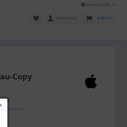
Service/Hilfe
Mein Konto
0,00 € *
nbau-Copy
€ *
l. Versandkosten