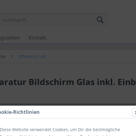
ngszeiten
Kontakt
ple
iPhone 6 / 6G
aratur Bildschirm Glas inkl. Ei
59,00 
ookie-Richtlinien
inkl. MwSt.
zzg
color
Diese Website verwendet Cookies, um Dir die bestmögliche