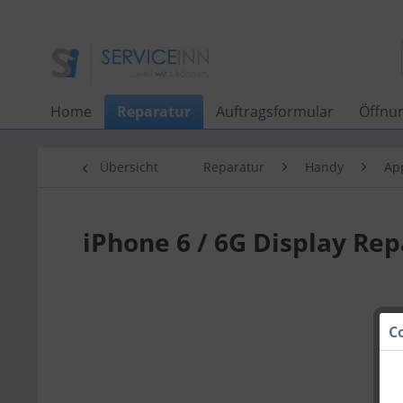
Home
Reparatur
Auftragsformular
Öffnu
Übersicht
Reparatur
Handy
Ap
iPhone 6 / 6G Display Rep
C