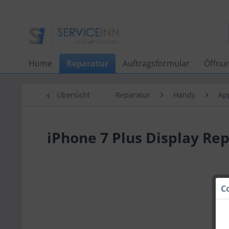
Home
Reparatur
Auftragsformular
Öffnu
Übersicht
Reparatur
Handy
Ap
iPhone 7 Plus Display Rep
C