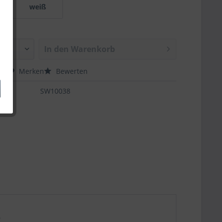
weiß
In den
Warenkorb
hen
Merken
Bewerten
SW10038
"