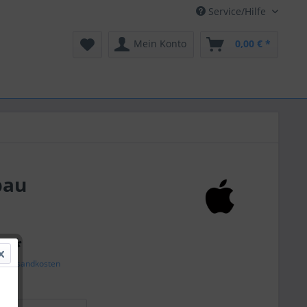
Service/Hilfe
Mein Konto
0,00 € *
bau
€ *
l. Versandkosten