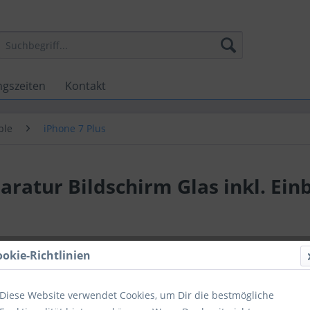
ngszeiten
Kontakt
ple
iPhone 7 Plus
aratur Bildschirm Glas inkl. Ein
89,00 
ookie-Richtlinien
inkl. MwSt.
zzg
color
Diese Website verwendet Cookies, um Dir die bestmögliche