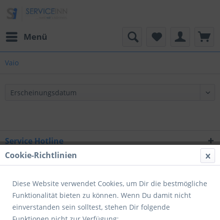
Menü
Vaio
Service Hotline
Cookie-Richtlinien
Shop Service
Informationen
Diese Website verwendet Cookies, um Dir die bestmögliche
Funktionalität bieten zu können. Wenn Du damit nicht
Newsletter
einverstanden sein solltest, stehen Dir folgende
Funktionen nicht zur Verfügung: