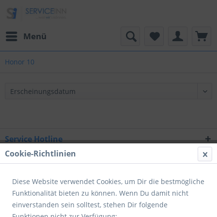
Menü
Honor 10
Service Hotline
Cookie-Richtlinien
Shop Service
Informationen
Diese Website verwendet Cookies, um Dir die bestmögliche
Funktionalität bieten zu können. Wenn Du damit nicht
Newsletter
einverstanden sein solltest, stehen Dir folgende
Funktionen nicht zur Verfügung: