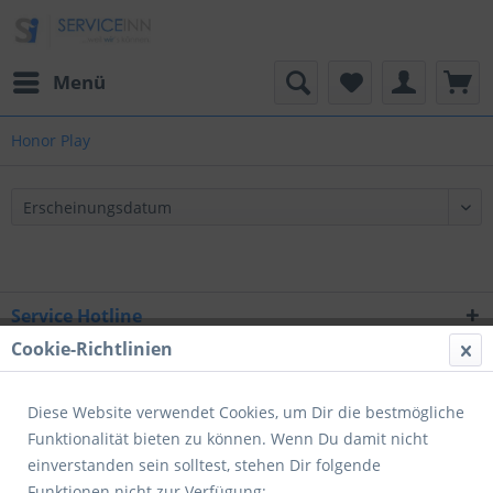
Menü
Honor Play
Service Hotline
Cookie-Richtlinien
Shop Service
Informationen
Diese Website verwendet Cookies, um Dir die bestmögliche
Funktionalität bieten zu können. Wenn Du damit nicht
Newsletter
einverstanden sein solltest, stehen Dir folgende
Funktionen nicht zur Verfügung: