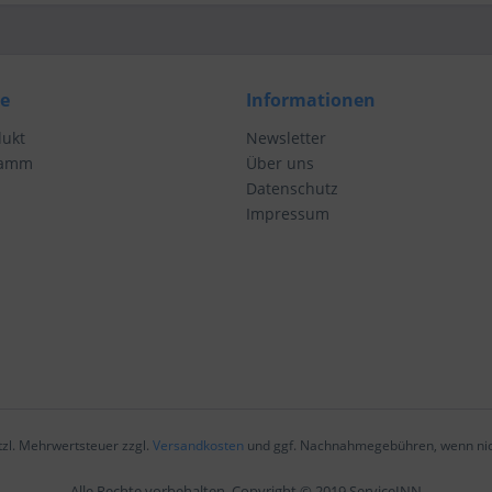
ce
Informationen
dukt
Newsletter
ramm
Über uns
Datenschutz
Impressum
etzl. Mehrwertsteuer zzgl.
Versandkosten
und ggf. Nachnahmegebühren, wenn nic
Alle Rechte vorbehalten. Copyright © 2019 ServiceINN