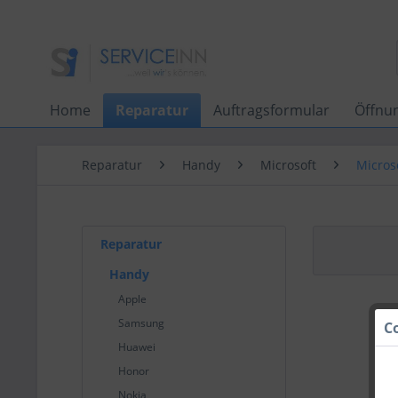
Home
Reparatur
Auftragsformular
Öffnu
Reparatur
Handy
Microsoft
Micros
Reparatur
Handy
Apple
Samsung
C
Huawei
Honor
Nokia