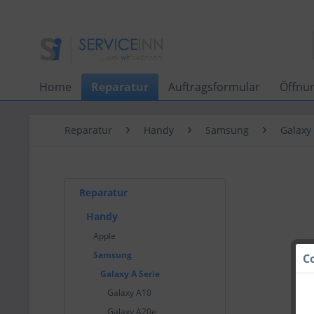
Home
Reparatur
Auftragsformular
Öffnu
Reparatur
Handy
Samsung
Galaxy 
Reparatur
Handy
Apple
Samsung
C
Galaxy A Serie
Galaxy A10
Galaxy A20e