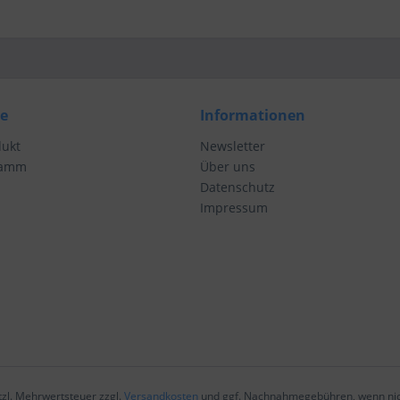
ce
Informationen
dukt
Newsletter
ramm
Über uns
Datenschutz
Impressum
etzl. Mehrwertsteuer zzgl.
Versandkosten
und ggf. Nachnahmegebühren, wenn nic