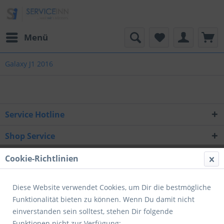
Menü
Galaxy J1 2016
Service Hotline
Shop Service
Informationen
Cookie-Richtlinien
Newsletter
Diese Website verwendet Cookies, um Dir die bestmögliche
Funktionalität bieten zu können. Wenn Du damit nicht
* Alle Preise inkl. gesetzl. Mehrwertsteuer zzgl.
Versandkosten
und ggf.
einverstanden sein solltest, stehen Dir folgende
Nachnahmegebühren, wenn nicht anders beschrieben
Funktionen nicht zur Verfügung: