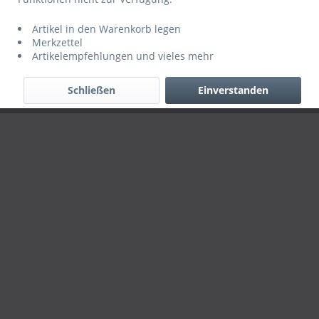
Händler-Login
Über uns
Hilfe / Support
Kontakt
Artikel in den Warenkorb legen
Merkzettel
Versand
AGB
Datenschutz
Impressum
Artikelempfehlungen und vieles mehr
Alle Rechte vorbehalten. Copyright © 2019 ServiceINN
Schließen
Einverstanden