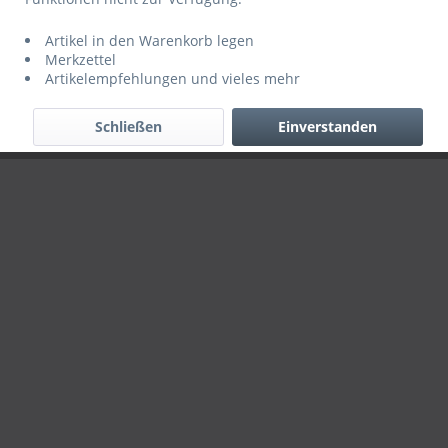
Händler-Login
Über uns
Hilfe / Support
Kontakt
Artikel in den Warenkorb legen
Merkzettel
Versand
AGB
Datenschutz
Impressum
Artikelempfehlungen und vieles mehr
Alle Rechte vorbehalten. Copyright © 2019 ServiceINN
Schließen
Einverstanden