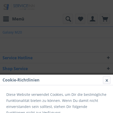
Menü
Galaxy M20
Service Hotline
Shop Service
Informationen
Cookie-Richtlinien
Newsletter
Diese Website verwendet Cookies, um Dir die bestmögliche
Funktionalität bieten zu können. Wenn Du damit nicht
* Alle Preise inkl. gesetzl. Mehrwertsteuer zzgl.
Versandkosten
und ggf.
einverstanden sein solltest, stehen Dir folgende
Nachnahmegebühren, wenn nicht anders beschrieben
Funktionen nicht zur Verfügung: