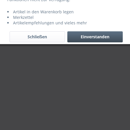
Händler-Login
Über uns
Hilfe / Support
Kontakt
Artikel in den Warenkorb legen
Merkzettel
Versand
AGB
Datenschutz
Impressum
Artikelempfehlungen und vieles mehr
Alle Rechte vorbehalten. Copyright © 2019 ServiceINN
Schließen
Einverstanden