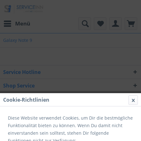
Menü
Galaxy Note 9
Service Hotline
Shop Service
Informationen
Cookie-Richtlinien
Newsletter
Diese Website verwendet Cookies, um Dir die bestmögliche
Funktionalität bieten zu können. Wenn Du damit nicht
* Alle Preise inkl. gesetzl. Mehrwertsteuer zzgl.
Versandkosten
und ggf.
einverstanden sein solltest, stehen Dir folgende
Nachnahmegebühren, wenn nicht anders beschrieben
Funktionen nicht zur Verfügung: