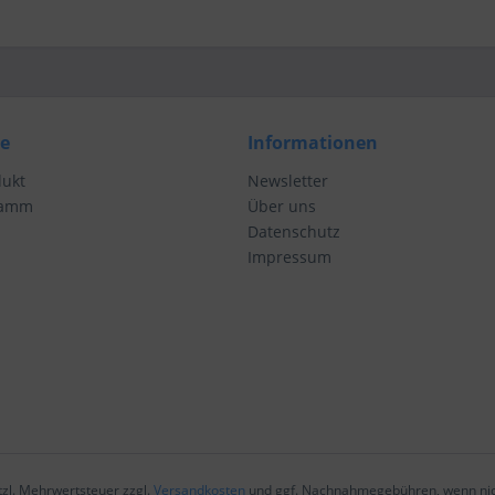
ce
Informationen
dukt
Newsletter
ramm
Über uns
Datenschutz
Impressum
etzl. Mehrwertsteuer zzgl.
Versandkosten
und ggf. Nachnahmegebühren, wenn nic