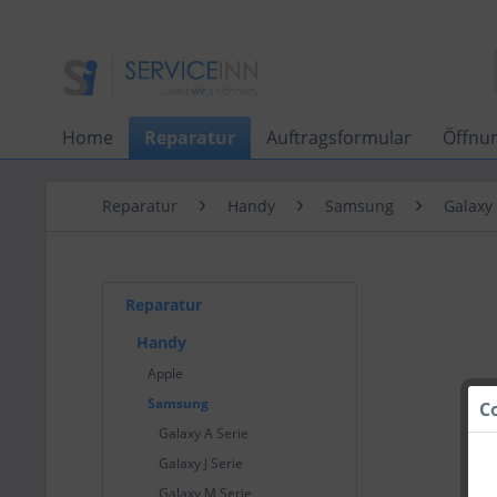
Home
Reparatur
Auftragsformular
Öffnu
Reparatur
Handy
Samsung
Galaxy 
Reparatur
Handy
Apple
Samsung
C
Galaxy A Serie
Galaxy J Serie
Galaxy M Serie