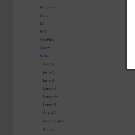
Motorola
Sony
LG
HTC
OnePlus
Xiaomi
Wiko
Freddy
Jerry 2
Jerry 3
Lenny 4
Lenny 4+
Lenny 5
Pulp 4G
Rainbow Jam
Robby