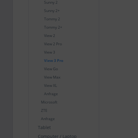
Sunny 2
Sunny 2+
Tommy 2
Tommy 2+
View 2
View 2 Pro
View 3
View 3 Pro
View Go
View Max
View XL
Anfrage
Microsoft
ZTE
Anfrage
Tablet
Computer / Laptop