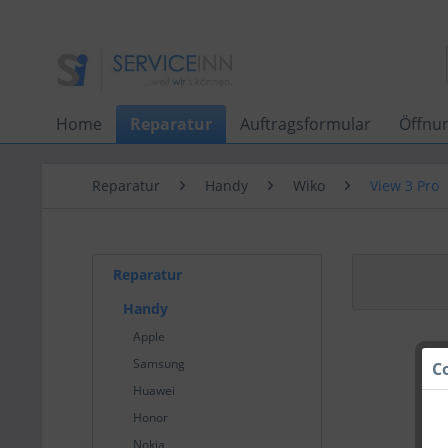
Home
Reparatur
Auftragsformular
Öffnu
Reparatur
Handy
Wiko
View 3 Pro
Reparatur
Handy
Apple
Samsung
C
Huawei
Honor
Nokia