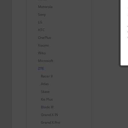
Motorola
Sony
LG
HTC
OnePlus
Xiaomi
Wiko
Microsoft
ZTE
Racer II
Atlas
Skate
Kis Plus
Blade III
Grand X IN
Grand X Pro