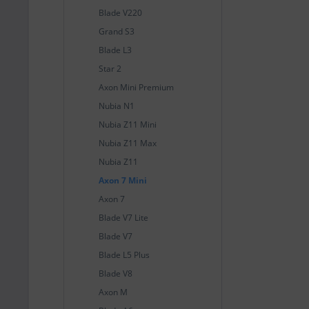
Blade V220
Grand S3
Blade L3
Star 2
Axon Mini Premium
Nubia N1
Nubia Z11 Mini
Nubia Z11 Max
Nubia Z11
Axon 7 Mini
Axon 7
Blade V7 Lite
Blade V7
Blade L5 Plus
Blade V8
Axon M