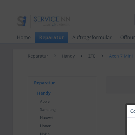
Home
Reparatur
Auftragsformular
Öffnu
Reparatur
Handy
ZTE
Axon 7 Mini
Reparatur
Handy
Apple
Samsung
C
Huawei
Honor
Nokia