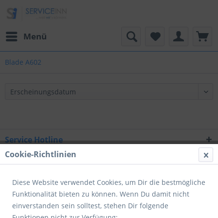
Menü
Blade A602
Service Hotline
Cookie-Richtlinien
Shop Service
Informationen
Diese Website verwendet Cookies, um Dir die bestmögliche
Funktionalität bieten zu können. Wenn Du damit nicht
Newsletter
einverstanden sein solltest, stehen Dir folgende
Funktionen nicht zur Verfügung: