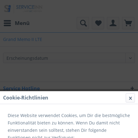
Menü
Grand Memo II LTE
Service Hotline
Cookie-Richtlinien
Shop Service
Informationen
Diese Website verwendet Cookies, um Dir die bestmögliche
Funktionalität bieten zu können. Wenn Du damit nicht
Newsletter
einverstanden sein solltest, stehen Dir folgende
Funktionen nicht zur Verfügung: