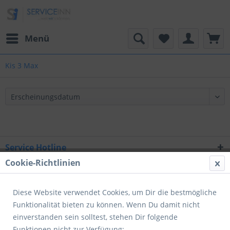
Menü
Kis 3 Max
Service Hotline
Cookie-Richtlinien
Shop Service
Informationen
Diese Website verwendet Cookies, um Dir die bestmögliche
Funktionalität bieten zu können. Wenn Du damit nicht
Newsletter
einverstanden sein solltest, stehen Dir folgende
Funktionen nicht zur Verfügung: