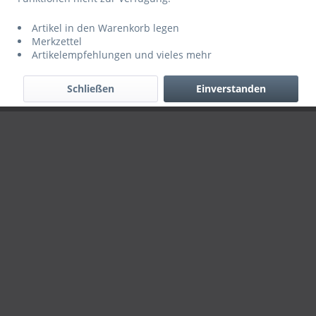
Händler-Login
Über uns
Hilfe / Support
Kontakt
Artikel in den Warenkorb legen
Merkzettel
Versand
AGB
Datenschutz
Impressum
Artikelempfehlungen und vieles mehr
Alle Rechte vorbehalten. Copyright © 2019 ServiceINN
Schließen
Einverstanden