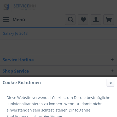
Menü
Galaxy J6 2018
Service Hotline
Shop Service
Informationen
Cookie-Richtlinien
Newsletter
Diese Website verwendet Cookies, um Dir die bestmögliche
Funktionalität bieten zu können. Wenn Du damit nicht
* Alle Preise inkl. gesetzl. Mehrwertsteuer zzgl.
Versandkosten
und ggf.
einverstanden sein solltest, stehen Dir folgende
Nachnahmegebühren, wenn nicht anders beschrieben
Funktionen nicht zur Verfügung: